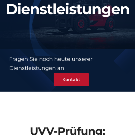
Dienstleistungen
UVV
Über CAR FUSION
Kontakt
Fragen Sie noch heute unserer
Dienstleistungen an
Kontakt
UVV-Prüfung: